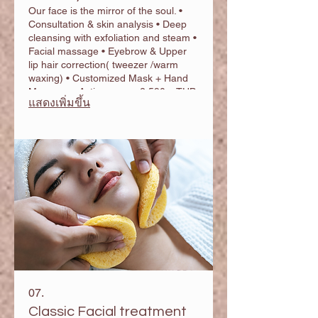
Our face is the mirror of the soul. •
Consultation & skin analysis • Deep
cleansing with exfoliation and steam •
Facial massage • Eyebrow & Upper
lip hair correction( tweezer /warm
waxing) • Customized Mask + Hand
Massage • Active serum 2,590. - THB
แสดงเพิ่มขึ้น
07.
Classic Facial treatment