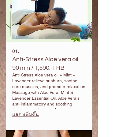
01.
Anti-Stress Aloe vera oil
90 min / 1,590.-THB
Anti-Stress Aloe vera oil + Mint +
Lavender relieve sunburn, ​soothe
sore muscles, and promote relaxation
Massage with Aloe Vera, Mint &
Lavender Essential Oil, Aloe Vera's
anti-inflammatory and soothing
properties , stress and muscle
แสดงเพิ่มขึ้น
tension 90 min/ 1,590.- 120 min /
1,990.-