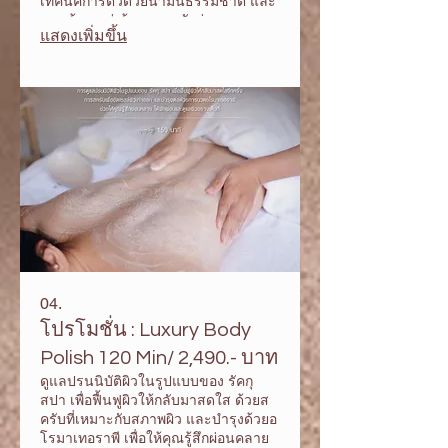
เทคนิคการตัวด้วยน้ำมันธรรมชาติ และ
นวดท้อง แช่เท้า + นวดตัวผ่อนคลาย
แสดงเพิ่มขึ้น
ด้วยน้ำมันหอมระเหย anti-stress จาก
Switzerland + นวดกดจุดฝ่าเท้า + นวด
ปรับสมดุลท้อง + นวดศรีษะ และกดจุด
ผ่อนคลายบนใบหน้า + ชาออแกนิค และ
ผลไม้สด
04.
โปรโมชั่น : Luxury Body
Polish 120 Min/ 2,490.- บาท
ดูแลปรนนิบัติผิวในรูปแบบของ รัคกุ
สปา เพื่อฟื้นฟูผิวให้กลับมาสดใส ด้วยส
ครับที่เหมาะกับสภาพผิว และบำรุงด้วยอ
โรมาเทอราพี เพื่อให้คุณรู้สึกผ่อนคลาย