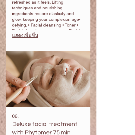
refreshed as it feels. Lifting
techniques and nourishing
ingredients restore elasticity and
glow, keeping your complexion age-
defying. • Facial cleansing • Toner •
Facial deep tissue massage • Facial
แสดงเพิ่มขึ้น
mask • Active serum ​
06.
Deluxe facial treatment
with Phytomer 75 min