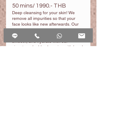
50 mins/ 1990.- THB
Deep cleansing for your skin! We
remove all impurities so that your
face looks like new afterwards. Our
nourishing serum helps the skin to
recover even better. Cleanse,
smooth, and hydrate with our
signature double cleansing with hand
แสดงเพิ่มขึ้น
— your secret to a glow that lasts. •
Consultation & skin analysis • Deep
cleansing face with exfoliation &
steam • Facial massage • customized
Mask • Active serum for your skin
type
08.