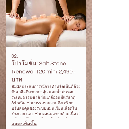
02.
โปรโมชั่น: Salt Stone
Renewal 120 min/ 2,490.-
บาท
สัมผัสประสบการณ์การทำทรีตเม้นต์ด้วย
หินเกลือหิมาลายาอุ่น และน้ำมันหอม
ระเหยธรรมชาติ หินเกลืออุ่นมีแร่ธาตุ
84 ชนิด ช่วยบรรเทาความตึงเครียด
ปรับสมดุลของระบบหมุนเวียนเลือดใน
ร่างกาย และ ช่วยผ่อนคลายกล้ามเนื้อ ส
ครับอ่อนโยนจากหินเกลือ ช่ายเพิ่มความ
แสดงเพิ่มขึ้น
ยืดหยุ่นให้ผิวหนัง แช่เท้า + นวดตัวผ่อน