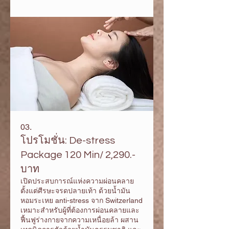
คลายด้วยหินเกลือหิมาลายาอุ่นร้อน
ผลมผลานเทคนิค นวดตัวด้วย น้ำมัน
หอมระเหย anti-stress จาก Switzerland
+ นวดประคบหินอุ่นที่ฝ่ามือ และฝ่าเท้า
+ นวดศรีษะ และกดจุดผ่อนคลายบน
ใบหน้า + ชาออแกนิค และ ผลไม้สด
03.
โปรโมชั่น: De-stress
Package 120 Min/ 2,290.-
บาท
เปิดประสบการณ์แห่งความผ่อนคลาย
ตั้งแต่ศีรษะจรดปลายเท้า ด้วยน้ำมัน
หอมระเหย anti-stress จาก Switzerland
เหมาะสำหรับผู้ที่ต้องการผ่อนคลายและ
ฟื้นฟูร่างกายจากความเหนื่อยล้า ผสาน