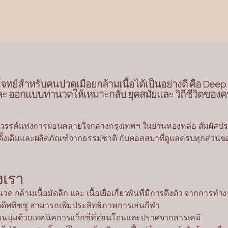
บโจทย์สำหรับคนปวดเมื่อยกล้ามเนื้อได้เป็นอย่างดี คือ De
ะ ออกแบบท่านวดให้เหมาะกลับ ยุคสมัยและ วิถีชีวิตขอ
k สวรรค์แห่งการผ่อนคลายใจกลางกรุงเทพฯ ในย่านทองหล่อ สัมผัสป
ั้งเดิมและผลิตภัณฑ์จากธรรมชาติ กับคอสสปาที่ดูแลครบทุกส่วนของร
งเรา
 กล้ามเนื้อมัดลึก และ เนื้อเยื่อเกี่ยวพันที่มีการตึงตัว จากการท
พทิชชู่ สามารถเพิ่มประสิทธิภาพการเล่นกีฬา
ียนนุ่มด้วยเทคนิคการแว็กซ์ที่อ่อนโยนและปราศจากสารเคมี