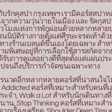
ินไปกับคุณประโยชน์ในการล้างพิษและฟื้นฟูด้วยการบำบัดด้วยเกลือ
ับ
รักคุสปา กรุงเทพฯ เรามีคอร์สสปา
นีจากความวุ่นวายในเมือง และ รัคกุสป
งชั่วโมงแห่งการพักผ่อนด้วยหลากหลา
นนิบัติร่างกายตั้งแต่ศีรษะจรดเท้าด้วย
างร้านเบลนด์ขึ้นเองโดยเฉพาะ สำหรั
วามพิเศษอยู่ที่การเลือกใช้สารสกัดจา
ได้รับการดูแลอย่างดีที่สุดตั้งแต่แผ่น
ว ไปจนถึงบริการกำจัดขนเฉพาะทาง
การนวดอีกหลากหลายคอร์สที่น่าสนใจไม่
Addicted คอร์สที่เหมาะสำหรับคนที่เล่
ระจำ, Walk a Lot สำหรับนักเดินทางที
านาน, Stop Thinking คอร์สที่เหมาะสำห
กเรื่องเครียด, Shoulder Deep Tissue