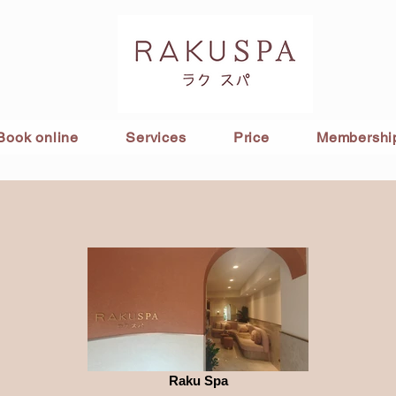
Book online
Services
Price
Membershi
Raku Spa