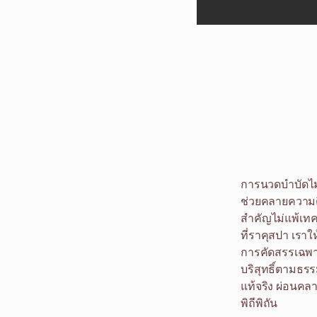
การนวดบำบัดไม่
ช่วยคลายความตึ
สำคัญไม่แพ้เทค
ที่ราคุสปา เร
การคัดสรรเฉพา
บริสุทธิ์ตามธร
แท้จริง ผ่อนคล
พิถีพิถัน