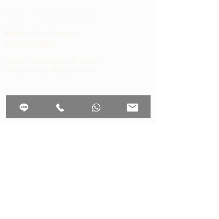
ติดต่อเราได้ทาง WhatsApp
ติดต่อ
ทำนัด หรือสอบถาม
+66 93 325 9999
ออกบิล รวมภาษีมูลค่าเพิ่ม ติดต่อ
rakuspabangkok@gmail.com
ข้อเสนอและข้อมูล
แ
พ็คเกจสครับ
คนติดงาน
นวดแผนไทย
แพ็กเกจคลายเครียด
การนวดหน้า
Have a good sleep
การจองแบบกลุ่ม
งานสปาส่วนตัว
4 ครั้ง แพ็คเกจ
การเป็นสมาชิก
ซื้อบัตรของขวัญ