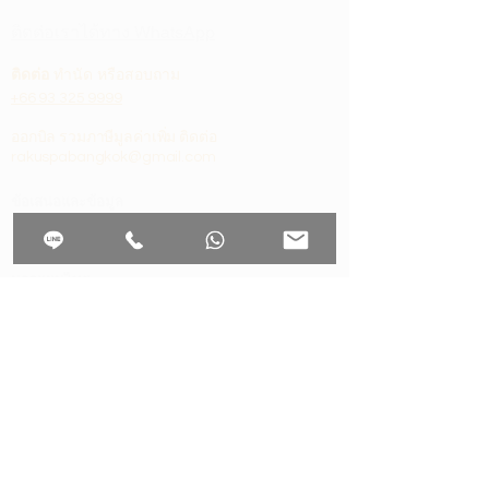
ติดต่อเราได้ทาง WhatsApp
ติดต่อ
ทำนัด หรือสอบถาม
+66 93 325 9999
ออกบิล รวมภาษีมูลค่าเพิ่ม ติดต่อ
rakuspabangkok@gmail.com
ข้อเสนอและข้อมูล
แ
พ็คเกจสครับ
คนติดงาน
นวดแผนไทย
แพ็กเกจคลายเครียด
การนวดหน้า
Have a good sleep
การจองแบบกลุ่ม
งานสปาส่วนตัว
4 ครั้ง แพ็คเกจ
การเป็นสมาชิก
ซื้อบัตรของขวัญ