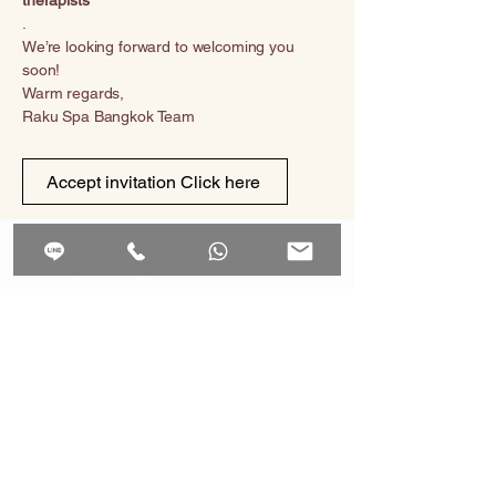
therapists
.
We’re looking forward to welcoming you
soon!
Warm regards,
Raku Spa Bangkok Team
Accept invitation Click here
Raku Spa Bangkok
Contact us by
LINE
Contact us by WhatsApp
CONTACT -SERVICE HOTLINE
​Reservation support
+66 93 325 9999
invoice , Vat in voice